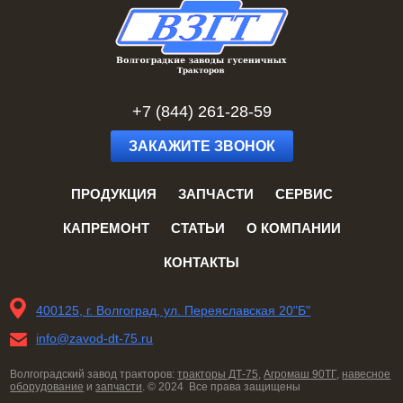
+7 (844) 261-28-59
ЗАКАЖИТЕ ЗВОНОК
ПРОДУКЦИЯ
ЗАПЧАСТИ
СЕРВИС
КАПРЕМОНТ
СТАТЬИ
О КОМПАНИИ
КОНТАКТЫ
400125, г. Волгоград, ул. Переяславская 20"Б"
info@zavod-dt-75.ru
Волгоградский завод тракторов:
тракторы ДТ-75
,
Агромаш 90ТГ
,
навесное
оборудование
и
запчасти
. © 2024 Все права защищены